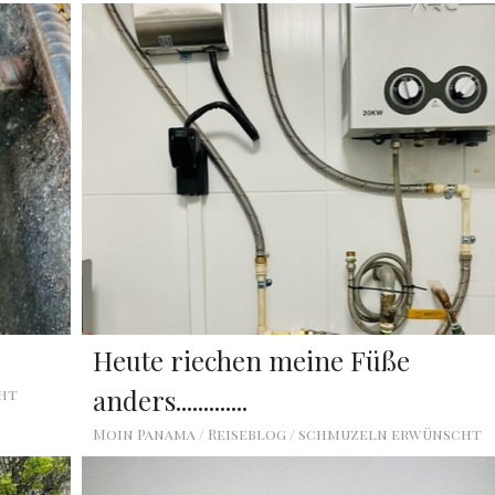
Heute riechen meine Füße
anders.............
cht
Moin Panama / Reiseblog / schmuzeln erwünscht