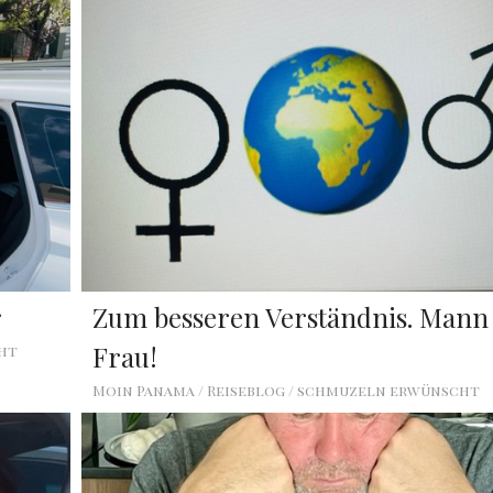
r
Zum besseren Verständnis. Mann
Frau!
cht
Moin Panama / Reiseblog / schmuzeln erwünscht