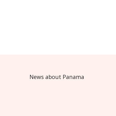
News about Panama
Besinnlich ins "Spieleparadies"
"Fenster mit Aussicht oder ....."
Ihr findet uns auch auf