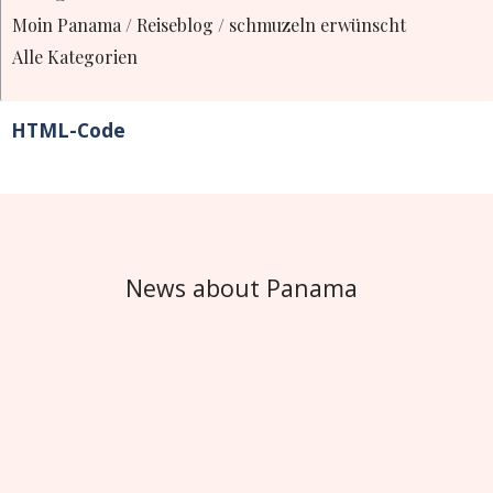
Moin Panama / Reiseblog / schmuzeln erwünscht
Alle Kategorien
HTML-Code
News about Panama
Besinnlich ins "Spieleparadies"
"Fenster mit Aussicht oder ....."
Ihr findet uns auch auf
instagram und twitter unter